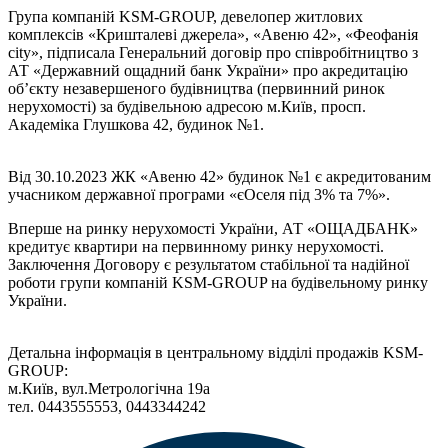
Група компаній KSM-GROUP, девелопер житлових
комплексів «Кришталеві джерела», «Авеню 42», «Феофанія
city», підписала Генеральний договір про співробітництво з
АТ «Державний ощадний банк України» про акредитацію
об’єкту незавершеного будівництва (первинний ринок
нерухомості) за будівельною адресою м.Київ, просп.
Академіка Глушкова 42, будинок №1.
Від 30.10.2023 ЖК «Авеню 42» будинок №1 є акредитованим
учасником державної програми «єОселя під 3% та 7%».
Вперше на ринку нерухомості України, АТ «ОЩАДБАНК»
кредитує квартири на первинному ринку нерухомості.
Заключення Договору є результатом стабільної та надійної
роботи групи компаній KSM-GROUP на будівельному ринку
України.
Детальна інформація в центральному відділі продажів KSM-
GROUP:
м.Київ, вул.Метрологічна 19а
тел. 0443555553, 0443344242