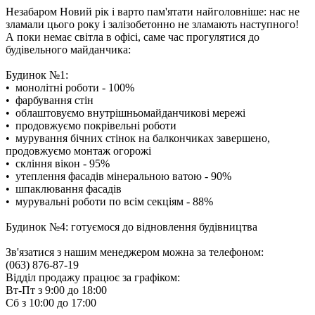
Незабаром Новий рік і варто пам'ятати найголовніше: нас не
зламали цього року і залізобетонно не зламають наступного!
А поки немає світла в офісі, саме час прогулятися до
будівельного майданчика:
Будинок №1:
•
монолітні роботи - 100%
•
фарбування стін
•
облаштовуємо внутрішньомайданчикові мережі
•
продовжуємо покрівельні роботи
•
мурування бічних стінок на балкончиках завершено,
продовжуємо монтаж огорожі
•
скління вікон - 95%
•
утеплення фасадів мінеральною ватою - 90%
•
шпаклювання фасадів
•
мурувальні роботи по всім секціям - 88%
Будинок №4: готуємося до відновлення будівництва
Зв'язатися з нашим менеджером можна за телефоном:
(063) 876-87-19
Відділ продажу працює за графіком:
Вт-Пт з 9:00 до 18:00
Сб з 10:00 до 17:00